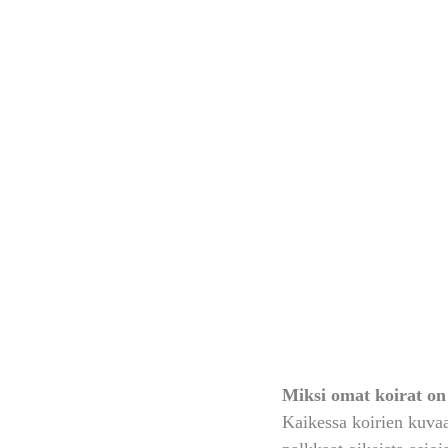
Miksi omat koirat on 
Kaikessa koirien kuvaa