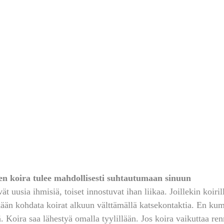
ten koira tulee mahdollisesti suhtautumaan sinuun
t uusia ihmisiä, toiset innostuvat ihan liikaa. Joillekin koirill
kään kohdata koirat alkuun välttämällä katsekontaktia. En kum
ä. Koira saa lähestyä omalla tyylillään. Jos koira vaikuttaa ren