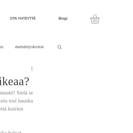
OTA YHTEYTTÄ
Blogi
us
metsästyskoirat
ikeaa?
mmatti! Sielä se 
siis tosi hauska 
ttä koirien 
oka haluat 