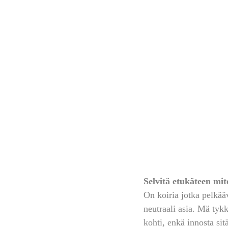
Selvitä etukäteen mi
On koiria jotka pelkäävä
neutraali asia. Mä tyk
kohti, enkä innosta sit