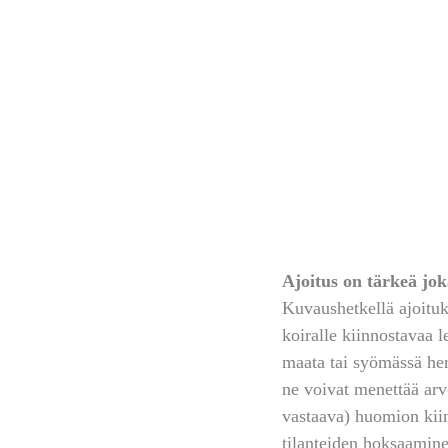
Ajoitus on tärkeä jok
Kuvaushetkellä ajoituks
koiralle kiinnostavaa 
maata tai syömässä her
ne voivat menettää arvo
vastaava) huomion kiin
tilanteiden hoksaaminen