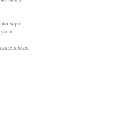
nkit sopii 
 yksin.
titse info at 