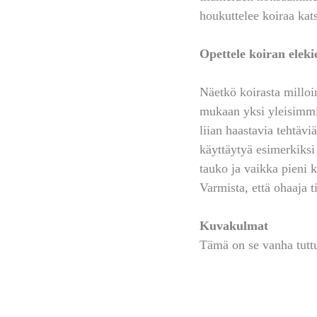
houkuttelee koiraa kat
Opettele koiran eleki
Näetkö koirasta milloi
mukaan yksi yleisimmis
liian haastavia tehtävi
käyttäytyä esimerkiksi y
tauko ja vaikka pieni 
Varmista, että ohaaja 
Kuvakulmat
Tämä on se vanha tuttu