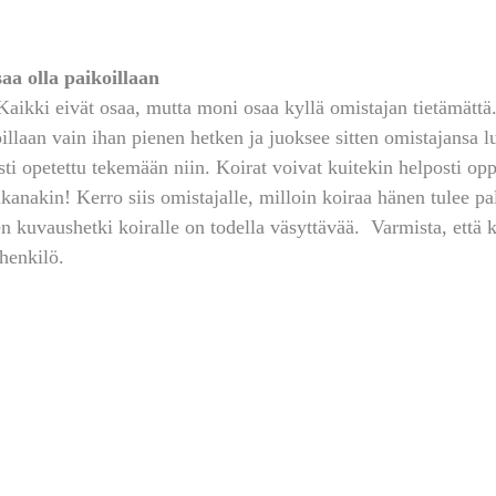
saa olla paikoillaan
Kaikki eivät osaa, mutta moni osaa kyllä omistajan tietämättä.
illaan vain ihan pienen hetken ja juoksee sitten omistajansa l
ti opetettu tekemään niin. Koirat voivat kuitekin helposti opp
anakin! Kerro siis omistajalle, milloin koiraa hänen tulee pal
nen kuvaushetki koiralle on todella väsyttävää.  Varmista, että
 henkilö.