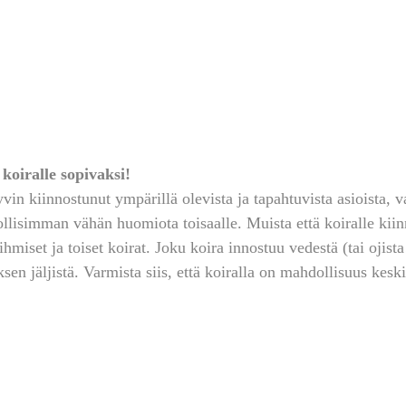
koiralle sopivaksi!
vin kiinnostunut ympärillä olevista ja tapahtuvista asioista, va
lisimman vähän huomiota toisaalle. Muista että koiralle kiinn
hmiset ja toiset koirat. Joku koira innostuu vedestä (tai ojista
ksen jäljistä. Varmista siis, että koiralla on mahdollisuus keski