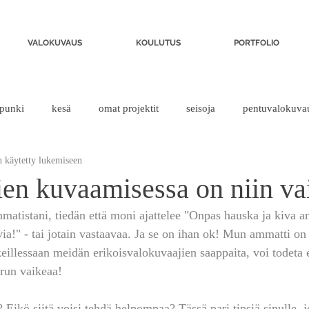
VALOKUVAUS
KOULUTUS
PORTFOLIO
punki
kesä
omat projektit
seisoja
pentuvalokuva
 käytetty lukemiseen
ien kuvaamisessa on niin va
matistani, tiedän että moni ajattelee "Onpas hauska ja kiva a
via!" - tai jotain vastaavaa. Ja se on ihan ok! Mun ammatti on 
eillessaan meidän erikoisvalokuvaajien saappaita, voi todeta e
run vaikeaa!
? Eikö siitä voisi tehdä helpompaa? Tässä pari tipsiä sinulle, j