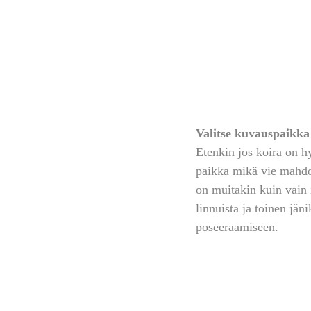
Valitse kuvauspaikka 
Etenkin jos koira on hy
paikka mikä vie mahdol
on muitakin kuin vain i
linnuista ja toinen jäni
poseeraamiseen.