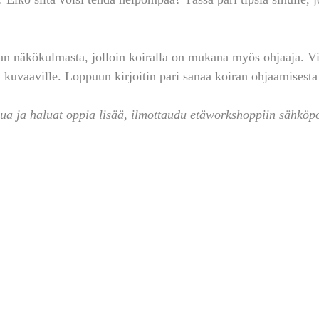
an näkökulmasta, jolloin koiralla on mukana myös ohjaaja. Vi
 kuvaaville. Loppuun kirjoitin pari sanaa koiran ohjaamisesta
nua ja haluat oppia lisää, ilmottaudu etäworkshoppiin sähköpos