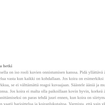
a hetki
ella on iso rooli kuvien onnistumisen kanssa. Pidä yllättävä ä
lelua vasta kun kaikki on kohdallaan. Jos koira on esimerkiks
kkua, se ei välttämättä reagoi kuvaajaan. Säästele ääniä ja mu
nsa. Jos koira ei malta olla paikoillaan kovin hyvin, korkeä ä
nittämiseksi on paras tehdä juuri ennen, kun koira on siirtym
 vaatii harjoittelua ja koiranlukutaitoa. Varmista, että vain y