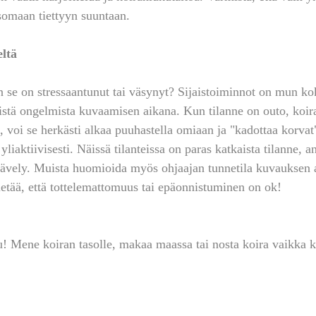
somaan tiettyyn suuntaan.
eltä
n se on stressaantunut tai väsynyt? Sijaistoiminnot on mun 
tä ongelmista kuvaamisen aikana. Kun tilanne on outo, koira 
ä, voi se herkästi alkaa puuhastella omiaan ja "kadottaa korvat"
liaktiivisesti. Näissä tilanteissa on paras katkaista tilanne, an
kävely. Muista huomioida myös ohjaajan tunnetila kuvauksen 
tietää, että tottelemattomuus tai epäonnistuminen on ok!
! Mene koiran tasolle, makaa maassa tai nosta koira vaikka k