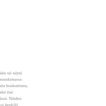
äni tai näytä 
i nuuskimassa 
ita houkuttimia, 
äni (tai 
ässä. Näiden 
ksi henkilö 