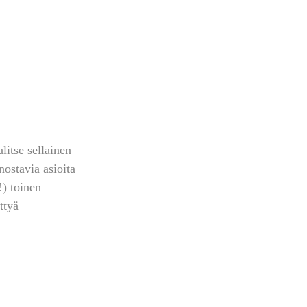
litse sellainen 
ostavia asioita 
!) toinen 
ttyä 