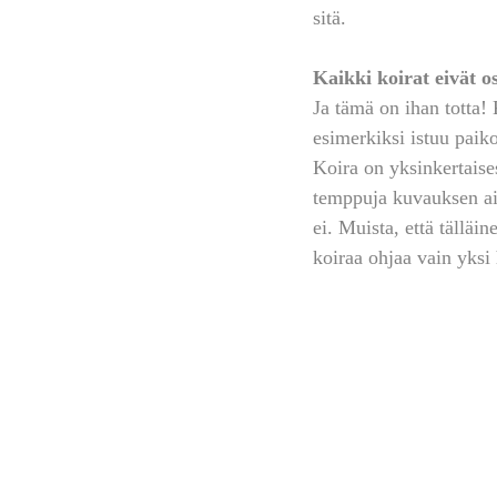
sitä. 
Kaikki koirat eivät o
Ja tämä on ihan totta! 
esimerkiksi istuu paiko
Koira on yksinkertaises
temppuja kuvauksen aik
ei. Muista, että tälläi
koiraa ohjaa vain yksi