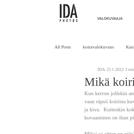
VALOKUVAAJA
All Posts
koiravalokuvaus
Kau
IDA
23.1.2022
3 min
Vuosikertomus
Mikä koir
Kun kerron jollekin am
vaan räpsii koirista ku
ja kiva.  Kuitenkin kok
kuvaaminen on ihan pi
Miksi se sitten on niin