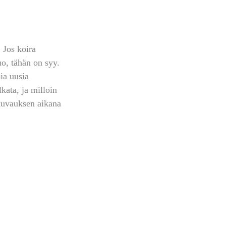
 Jos koira 
uo, tähän on syy. 
ia uusia 
kata, ja milloin 
 kuvauksen aikana 