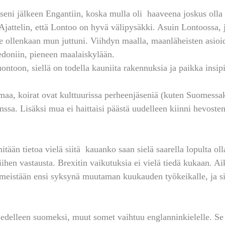
ni jälkeen Engantiin, koska mulla oli  haaveena joskus olla v
jattelin, että Lontoo on hyvä välipysäkki. Asuin Lontoossa, ja
e ollenkaan mun juttuni. Viihdyn maalla, maanläheisten asioi
edoniin, pieneen maalaiskylään. 
ontoon, siellä on todella kauniita rakennuksia ja paikka insip
maa, koirat ovat kulttuurissa perheenjäseniä (kuten Suomessaki
nssa. Lisäksi mua ei haittaisi päästä uudelleen kiinni hevosten
tään tietoa vielä siitä  kauanko saan sielä saarella lopulta oll
ihen vastausta. Brexitin vaikutuksia ei vielä tiedä kukaan. Aik
iimeistään ensi syksynä muutaman kuukauden työkeikalle, ja sit
a edelleen suomeksi, muut somet vaihtuu englanninkielelle. Se 