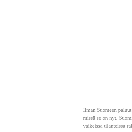
Ilman Suomeen paluuta
missä se on nyt. Suomi 
vaikeissa tilanteissa r