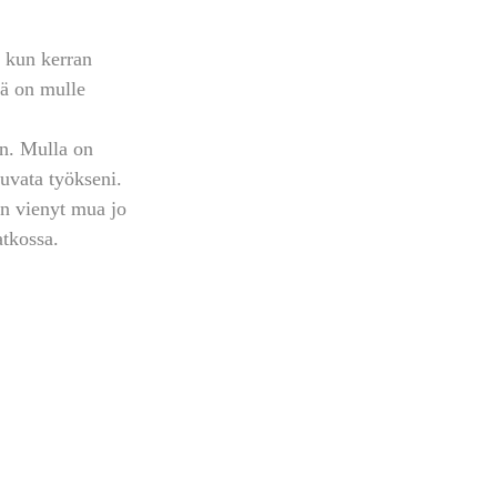
 kun kerran 
lä on mulle 
en. Mulla on 
kuvata työkseni. 
on vienyt mua jo 
atkossa.