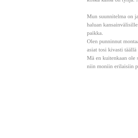
Mun suunnitelma on jat
haluan kansainvälisill
paikka. 
Olen punninnut montaa 
asiat tosi kivasti tääl
Mä en kuitenkaan ole se
niin moniin erilaisiin 