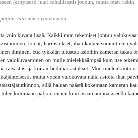
eseen (erityisesti juuri rahallisesti) joudun, mutta otan riskin!
 paljon, että miksi valokuvaan. 
tta voin kuvata lisää. Kaikki mun tekemiset johtuu valokuvaam
staminen, lomat, harrastukset, ihan kaiken suunnittelen val
ainen ihminen, että tykkään tutustua asioihin kameran takaa o
den valokuvaaminen on mulle mielekkäämpää kuin itse tekem
 ratsastus- ja koiraurheiluharrastukset. Mun mielenkiinto ei o
itkäjänteisesti, mutta voisin valokuvata näitä asioita ihan päivi
metsästäjätutkinnon, sillä haluan päästä kokemaan kameran kau
 tulee kulumaan paljon, ennen kuin osaan ampua aseella kame