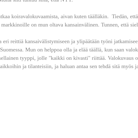
kaa koiravalokuvaamista, aivan kuten täälläkin.  Tiedän, että
e markkinoille on mun oltava kansainvälinen. Tunnen, että sie
eri reittiä kansaivälistymiseen ja ylipäätään työni jatkamise
lä Suomessa. Mun on helppoa olla ja elää täällä, kun saan valo
llainen tyyppi, jolle "kaikki on kivasti" riittää. Valokuvaus 
paikkoihin ja tilanteisiin, ja haluan antaa sen tehdä sitä myös j