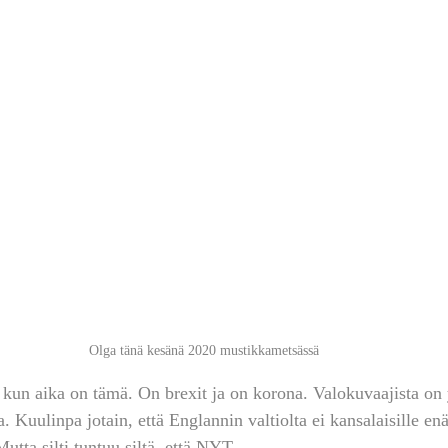
Olga tänä kesänä 2020 mustikkametsässä
 kun aika on tämä. On brexit ja on korona. Valokuvaajista on y
 Kuulinpa jotain, että Englannin valtiolta ei kansalaisille enä
utta silti tuntuu siltä, että NYT.