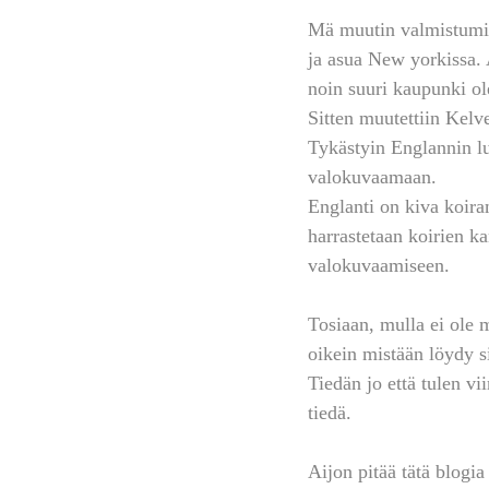
Mä muutin valmistumise
ja asua New yorkissa. A
noin suuri kaupunki ol
Sitten muutettiin Kelv
Tykästyin Englannin lu
valokuvaamaan. 
Englanti on kiva koira
harrastetaan koirien ka
valokuvaamiseen.
Tosiaan, mulla ei ole mi
oikein mistään löydy si
Tiedän jo että tulen v
tiedä.
Aijon pitää tätä blogi