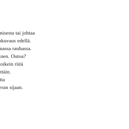
isesta tai johtaa 
okuvaus edellä. 
massa rauhassa. 
inen. Outoa?
ikein riitä 
ttäin.
tta 
ran sijaan.