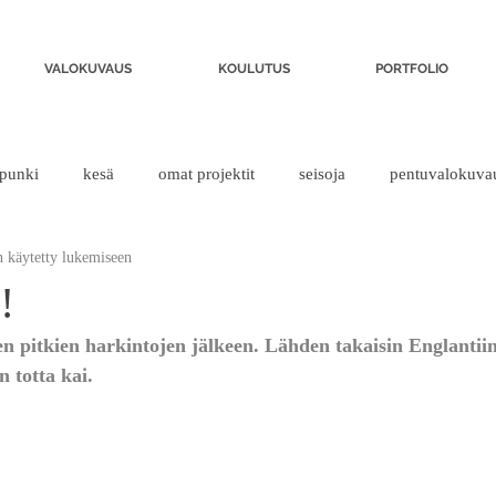
VALOKUVAUS
KOULUTUS
PORTFOLIO
punki
kesä
omat projektit
seisoja
pentuvalokuva
 käytetty lukemiseen
!
n pitkien harkintojen jälkeen. Lähden takaisin Englantiin
 totta kai.