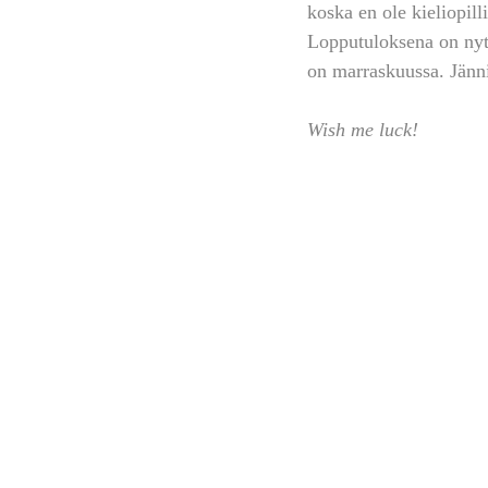
koska en ole kieliopill
Lopputuloksena on nyt
on marraskuussa. Jännit
Wish me luck!