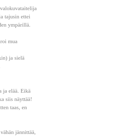
alokuvataitelija 
 tajusin ettei 
den ympärillä. 
iroi mua 
n) ja sielä 
 
a ja elää. Eikä 
a siis näyttää!
ten taas, en 
vähän jännittää, 