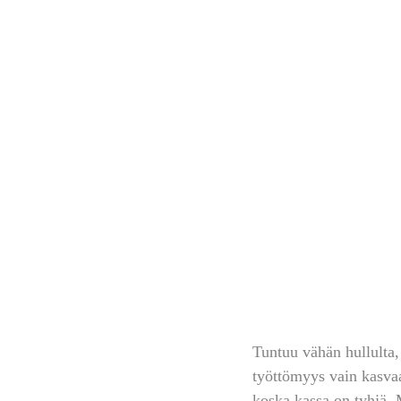
Tuntuu vähän hullulta,
työttömyys vain kasvaa.
koska kassa on tyhjä. M