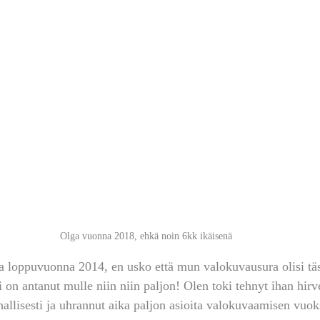
Olga vuonna 2018, ehkä noin 6kk ikäisenä
 loppuvuonna 2014, en usko että mun valokuvausura olisi täs
on antanut mulle niin niin paljon! Olen toki tehnyt ihan hirveä
ahallisesti ja uhrannut aika paljon asioita valokuvaamisen vuo