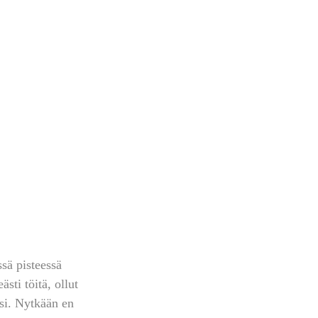
sä pisteessä 
sti töitä, ollut 
ksi. Nytkään en 