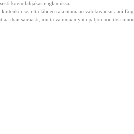
isesti kovin lahjakas englannissa.
 kuitenkin se, että lähden rakentamaan valokuvausuraani Engl
tää ihan sairaasti, mutta vähintään yhtä paljon oon tosi innoi