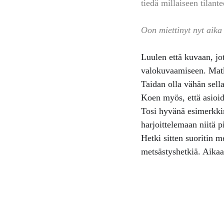
tiedä millaiseen tilante
Oon miettinyt nyt aika
Luulen että kuvaan, jo
valokuvaamiseen. Matku
Taidan olla vähän sell
Koen myös, että asioi
Tosi hyvänä esimerkkinä
harjoittelemaan niitä p
Hetki sitten suoritin 
metsästyshetkiä. Aikaa