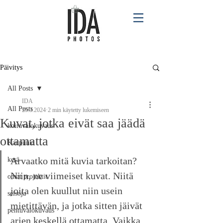
Päivitys
All Posts
IDA
All Posts
25.3.2024
2 min käytetty lukemiseen
Kuvat, jotka eivät saa jäädä
koiravalokuvaus
ottamatta
Kaupunki
Arvaatko mitä kuvia tarkoitan? 
kesä
Niin, ne viimeiset kuvat. Niitä 
omat projektit
joita olen kuullut niin usein 
seisoja
mietittävän, ja jotka sitten jäivät 
pentuvalokuvaus
arjen keskellä ottamatta. Vaikka 