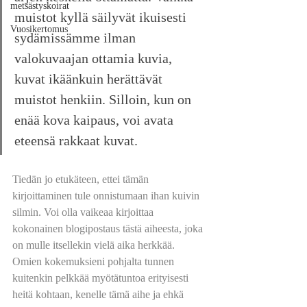
metsästyskoirat
muistot kyllä säilyvät ikuisesti 
Vuosikertomus
sydämissämme ilman 
valokuvaajan ottamia kuvia, 
kuvat ikäänkuin herättävät 
muistot henkiin. Silloin, kun on 
enää kova kaipaus, voi avata 
eteensä rakkaat kuvat.
Tiedän jo etukäteen, ettei tämän 
kirjoittaminen tule onnistumaan ihan kuivin 
silmin. Voi olla vaikeaa kirjoittaa 
kokonainen blogipostaus tästä aiheesta, joka 
on mulle itsellekin vielä aika herkkää. 
Omien kokemuksieni pohjalta tunnen 
kuitenkin pelkkää myötätuntoa erityisesti 
heitä kohtaan, kenelle tämä aihe ja ehkä 