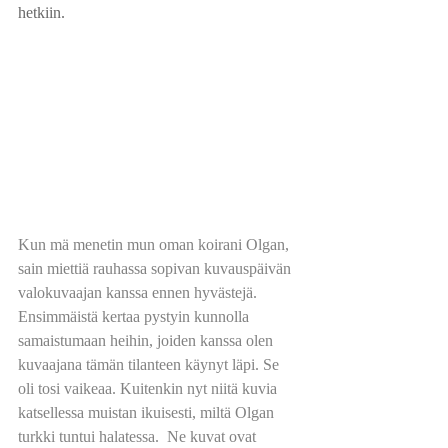
hetkiin.
Kun mä menetin mun oman koirani Olgan, 
sain miettiä rauhassa sopivan kuvauspäivän 
valokuvaajan kanssa ennen hyvästejä. 
Ensimmäistä kertaa pystyin kunnolla 
samaistumaan heihin, joiden kanssa olen 
kuvaajana tämän tilanteen käynyt läpi. Se 
oli tosi vaikeaa. Kuitenkin nyt niitä kuvia 
katsellessa muistan ikuisesti, miltä Olgan 
turkki tuntui halatessa.  Ne kuvat ovat 